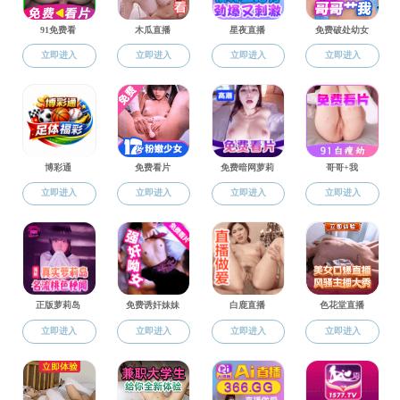
您现在的位置：
色情直播
>>
共青团工作
>>
通知公告
本科生
|
研究生
|
共青团工作
色情直播 关于选拔色情直播 第三十四期团校暨第十四期精英训练营学员的通知
2023-06-21
物理工程色情直播关于开展2022—2023学年“英才奖”评选工作的通知
2023-03-14
地址：北京市海淀区西直门外上园村3号
邮箱：
wlgczhb@sqzbtop10.net
邮编：100044