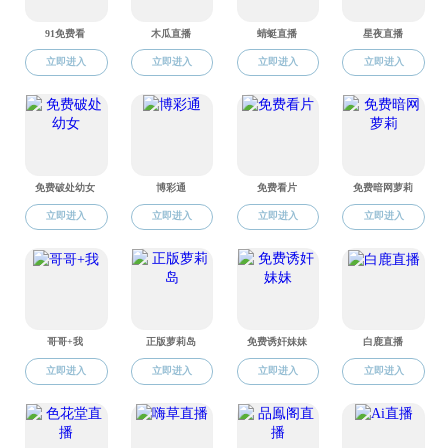
您现在的位置：
色情直播
>>
共青团工作
>>
通知公告
本科生
|
研究生
|
共青团工作
色情直播 关于选拔色情直播 第三十四期团校暨第十四期精英训练营学员的通知
2023-06-21
物理工程色情直播关于开展2022—2023学年“英才奖”评选工作的通知
2023-03-14
地址：北京市海淀区西直门外上园村3号
邮箱：
wlgczhb@sqzbtop10.net
邮编：100044