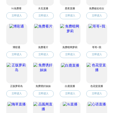
您现在的位置：
色情直播
>>
共青团工作
>>
通知公告
本科生
|
研究生
|
共青团工作
色情直播 关于选拔色情直播 第三十四期团校暨第十四期精英训练营学员的通知
2023-06-21
物理工程色情直播关于开展2022—2023学年“英才奖”评选工作的通知
2023-03-14
地址：北京市海淀区西直门外上园村3号
邮箱：
wlgczhb@sqzbtop10.net
邮编：100044